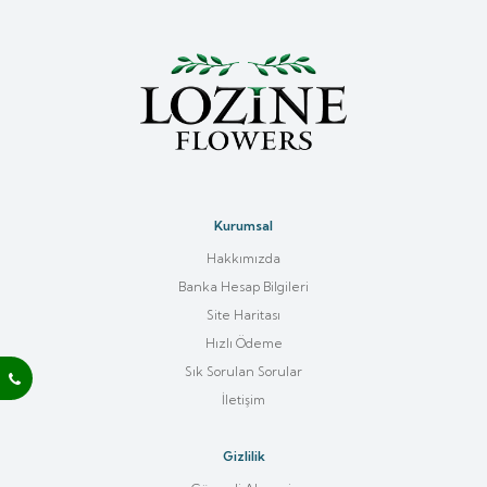
Kurumsal
Hakkımızda
Banka Hesap Bilgileri
Site Haritası
Hızlı Ödeme
Sık Sorulan Sorular
İletişim
Gizlilik