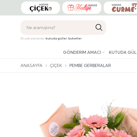
En çok arananlar:
kutuda güller
,
buketler
GÖNDERIM AMACI
KUTUDA GÜL
ANASAYFA
ÇIÇEK
PEMBE GERBERALAR