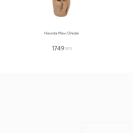
Hasırda Mavi Orkide
1749
,90 TL