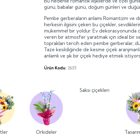
bu nedenle romantik ilişkilerde ve özel günl
günü, babalar günü, doğum günleri ve düğünle
Pembe gerberaların anlamı Romantizm ve duy
herkesin ilgisini çeken bu çiçekler, sevdikler
mükemmel bir yoldur. Ev dekorasyonunda da 
veren bir atmosfer yaratmak için ideal bir se
toprakları tercih eden pembe gerberalar, düz
Taze kesildiğinde de kesme çiçek aranjmanlar
anlamlı ve şık bir çiçek hediye etmek istiyor
Ürün Kodu:
2635
Saksı çiçekleri
tler
Orkideler
Tasarı