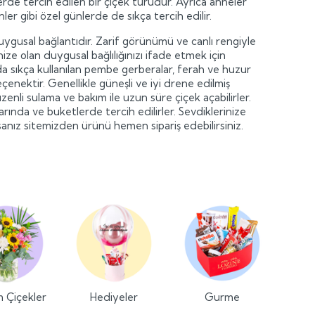
erde tercih edilen bir çiçek türüdür. Ayrıca anneler
r gibi özel günlerde de sıkça tercih edilir.
gusal bağlantıdır. Zarif görünümü ve canlı rengiyle
inize olan duygusal bağlılığınızı ifade etmek için
sıkça kullanılan pembe gerberalar, ferah ve huzur
çenektir. Genellikle güneşli ve iyi drene edilmiş
enli sulama ve bakım ile uzun süre çiçek açabilirler.
ında ve buketlerde tercih edilirler. Sevdiklerinize
sanız sitemizden ürünü hemen sipariş edebilirsiniz.
m Çiçekler
Hediyeler
Gurme