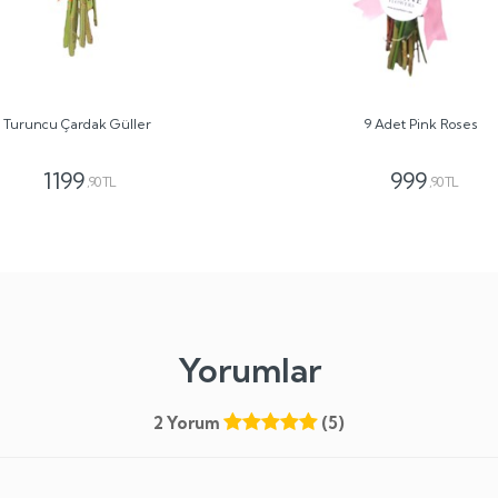
Turuncu Çardak Güller
9 Adet Pink Roses
1199
999
,90 TL
,90 TL
Yorumlar
2 Yorum
(5)