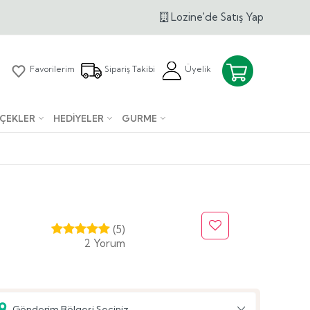
Lozine'de Satış Yap
Favorilerim
Sipariş Takibi
Üyelik
IÇEKLER
HEDIYELER
GURME
(5)
2 Yorum
Gönderim Bölgesi Seçiniz