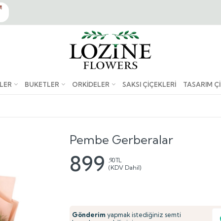
LER
BUKETLER
ORKIDELER
SAKSI ÇIÇEKLERI
TASARIM Ç
Pembe Gerberalar
899
,90 TL
(KDV Dahil)
Gönderim
yapmak istediğiniz semti